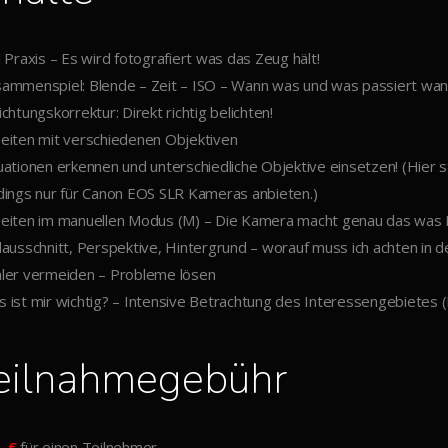
l Praxis – Es wird fotografiert was das Zeug hält!
sammenspiel: Blende – Zeit – ISO – Wann was und was passiert wan
ichtungskorrektur: Direkt richtig belichten!
beiten mit verschiedenen Objektiven
tuationen erkennen und unterschiedliche Objektive einsetzen! (Hier st
rdings nur für Canon EOS SLR Kameras anbieten.)
beiten im manuellen Modus (M) – Die Kamera macht genau das was 
ldausschnitt, Perspektive, Hintergrund – worauf muss ich achten in d
hler vermeiden – Probleme lösen
s ist mir wichtig? – Intensive Betrachtung des Interessengebietes (
eilnahmegebühr
- €
für einen Teilnehmer