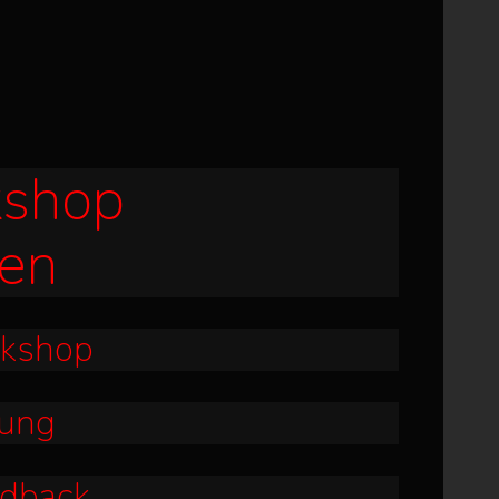
shop
en
rkshop
tung
dback