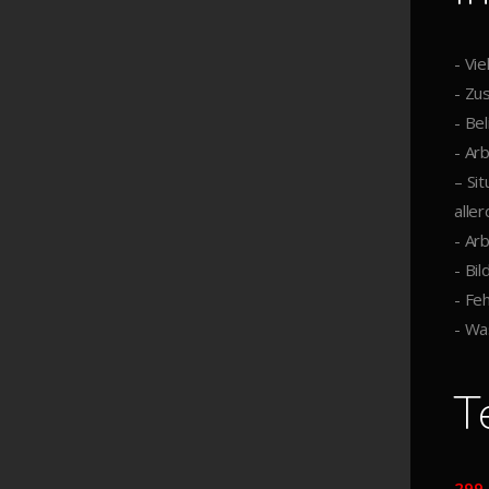
- Vie
- Zu
- Bel
- Ar
– Si
alle
- Ar
- Bi
- Fe
- Wa
T
299,